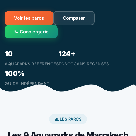
Voir les parcs
Comparer
📞 Conciergerie
10
124+
AQUAPARKS RÉFÉRENCÉS
TOBOGGANS RECENSÉS
100%
GUIDE INDÉPENDANT
🌊 LES PARCS
Les 9 Aquaparks de Marrakech