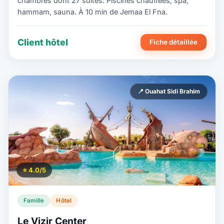
chambres dont 27 suites. Piscines chauffées, spa,
hammam, sauna. À 10 min de Jemaa El Fna.
Client hôtel
Fiche détaillée
📍 Ouahat Sidi Brahim
⭐ 4.0/5
Famille
Hôtel
Le Vizir Center