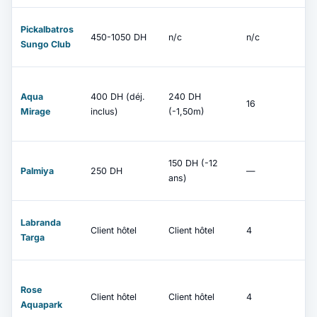
Pickalbatros
450-1050 DH
n/c
n/c
Sungo Club
Aqua
400 DH (déj.
240 DH
16
Mirage
inclus)
(-1,50m)
150 DH (-12
Palmiya
250 DH
—
ans)
Labranda
Client hôtel
Client hôtel
4
Targa
Rose
Client hôtel
Client hôtel
4
Aquapark